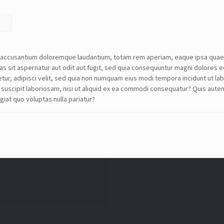
SEARCH
m accusantium doloremque laudantium, totam rem aperiam, eaque ipsa quae ab
s sit aspernatur aut odit aut fugit, sed quia consequuntur magni dolores 
CONTACT DETAILS
etur, adipisci velit, sed quia non numquam eius modi tempora incidunt ut 
suscipit laboriosam, nisi ut aliquid ex ea commodi consequatur? Quis autem 
USA Office :
giat quo voluptas nulla pariatur?
12817, Frontier Lane
Woodbridge, Virginia
USA 22192
Email : info@theipcrew.com
Contact : +91-998-809-1807