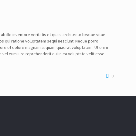
 illo inventore veritatis et quasi architecto beatae vitae
eos qui ratione voluptatem sequi nesciunt. Neque porro
labore et dolore magnam aliquam quaerat voluptatem. Ut enim
vel eum iure reprehenderit qui in ea voluptate velit esse
0