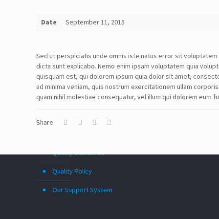
Date
September 11, 2015
Follow Us!
Sed ut perspiciatis unde omnis iste natus error sit voluptate
dicta sunt explicabo. Nemo enim ipsam voluptatem quia volupta
quisquam est, qui dolorem ipsum quia dolor sit amet, consect
Disclaimer
ad minima veniam, quis nostrum exercitationem ullam corporis 
quam nihil molestiae consequatur, vel illum qui dolorem eum fu
TERMS & CONDITIONS
PRIVACY POLICY
Share
Information Security and Confidentiality
Quality Standards
Quality Policy
Our Support System