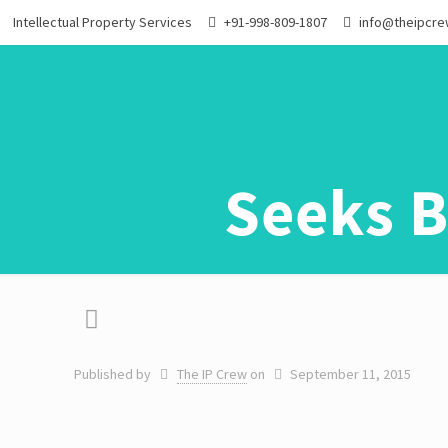
Intellectual Property Services
+91-998-809-1807
info@theipcr
Seeks B
Published by
The IP Crew
on
September 11, 2015